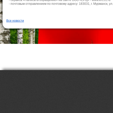
- сервиса «Написать обращение» на сайте ООО «ЕРЦ» - www.erc51.ru
- почтовым отправлением по почтовому адресу: 183031, г. Мурманск, ул.
Все новости